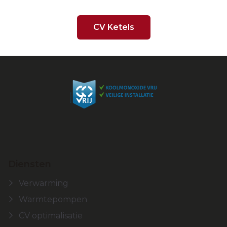
CV Ketels
Diensten
Verwarming
Warmtepompen
CV optimalisatie